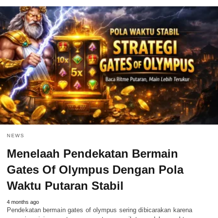
NEWS
Menelaah Pendekatan Bermain
Gates Of Olympus Dengan Pola
Waktu Putaran Stabil
4 months ago
Pendekatan bermain gates of olympus sering dibicarakan karena