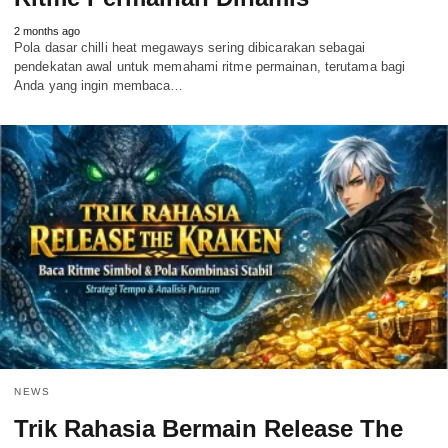
2 months ago
Pola dasar chilli heat megaways sering dibicarakan sebagai
pendekatan awal untuk memahami ritme permainan, terutama bagi
Anda yang ingin membaca…
NEWS
Trik Rahasia Bermain Release The