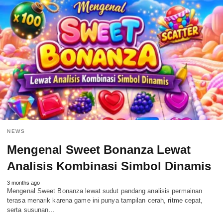
NEWS
Mengenal Sweet Bonanza Lewat
Analisis Kombinasi Simbol Dinamis
3 months ago
Mengenal Sweet Bonanza lewat sudut pandang analisis permainan
terasa menarik karena game ini punya tampilan cerah, ritme cepat,
serta susunan…