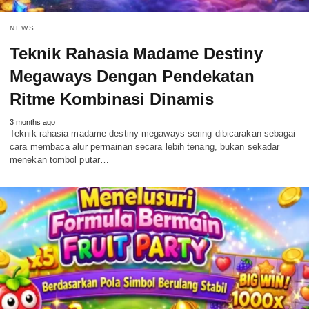
NEWS
Teknik Rahasia Madame Destiny
Megaways Dengan Pendekatan
Ritme Kombinasi Dinamis
3 months ago
Teknik rahasia madame destiny megaways sering dibicarakan sebagai
cara membaca alur permainan secara lebih tenang, bukan sekadar
menekan tombol putar…