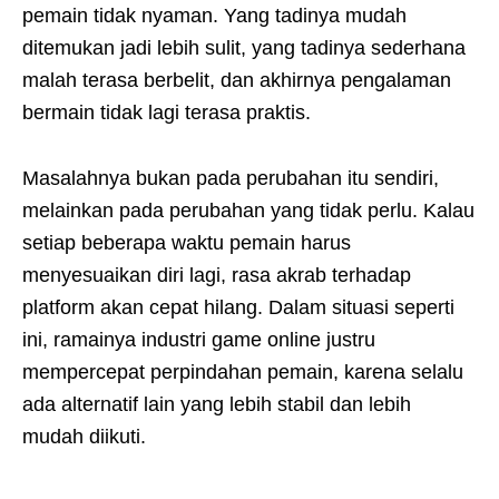
pemain tidak nyaman. Yang tadinya mudah
ditemukan jadi lebih sulit, yang tadinya sederhana
malah terasa berbelit, dan akhirnya pengalaman
bermain tidak lagi terasa praktis.
Masalahnya bukan pada perubahan itu sendiri,
melainkan pada perubahan yang tidak perlu. Kalau
setiap beberapa waktu pemain harus
menyesuaikan diri lagi, rasa akrab terhadap
platform akan cepat hilang. Dalam situasi seperti
ini, ramainya industri game online justru
mempercepat perpindahan pemain, karena selalu
ada alternatif lain yang lebih stabil dan lebih
mudah diikuti.