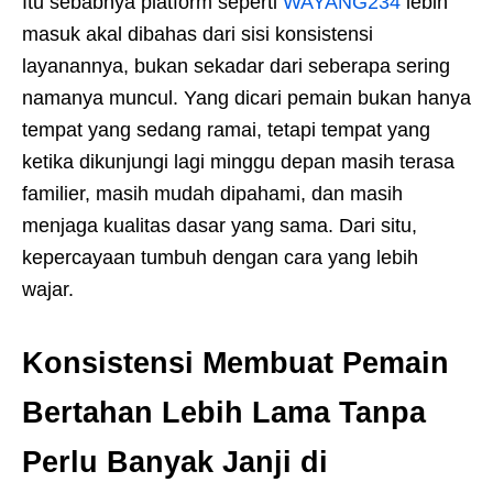
Itu sebabnya platform seperti
WAYANG234
lebih
masuk akal dibahas dari sisi konsistensi
layanannya, bukan sekadar dari seberapa sering
namanya muncul. Yang dicari pemain bukan hanya
tempat yang sedang ramai, tetapi tempat yang
ketika dikunjungi lagi minggu depan masih terasa
familier, masih mudah dipahami, dan masih
menjaga kualitas dasar yang sama. Dari situ,
kepercayaan tumbuh dengan cara yang lebih
wajar.
Konsistensi Membuat Pemain
Bertahan Lebih Lama Tanpa
Perlu Banyak Janji di