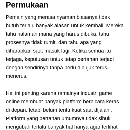
Permukaan
Pemain yang merasa nyaman biasanya tidak
butuh terlalu banyak alasan untuk kembali. Mereka
tahu halaman mana yang harus dibuka, tahu
prosesnya tidak rumit, dan tahu apa yang
diharapkan saat masuk lagi. Ketika semua itu
terjaga, keputusan untuk tetap bertahan terjadi
dengan sendirinya tanpa perlu dibujuk terus-
menerus.
Hal ini penting karena ramainya industri game
online membuat banyak platform berbicara keras
di depan, tetapi belum tentu kuat saat dijalani.
Platform yang bertahan umumnya tidak sibuk
mengubah terlalu banyak hal hanya agar terlihat