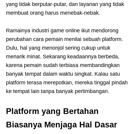
yang tidak berputar-putar, dan layanan yang tidak
membuat orang harus menebak-nebak.
Ramainya industri game online ikut mendorong
perubahan cara pemain menilai sebuah platform.
Dulu, hal yang menonjol sering cukup untuk
menarik minat. Sekarang keadaannya berbeda,
karena pemain sudah terbiasa membandingkan
banyak tempat dalam waktu singkat. Kalau satu
platform terasa merepotkan, mereka tinggal pindah
ke tempat lain tanpa banyak pertimbangan.
Platform yang Bertahan
Biasanya Menjaga Hal Dasar