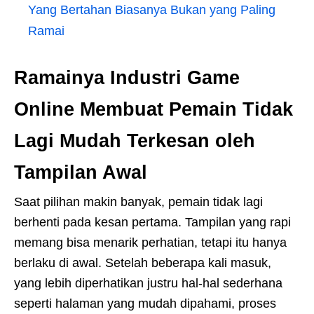
Yang Bertahan Biasanya Bukan yang Paling
Ramai
Ramainya Industri Game
Online Membuat Pemain Tidak
Lagi Mudah Terkesan oleh
Tampilan Awal
Saat pilihan makin banyak, pemain tidak lagi
berhenti pada kesan pertama. Tampilan yang rapi
memang bisa menarik perhatian, tetapi itu hanya
berlaku di awal. Setelah beberapa kali masuk,
yang lebih diperhatikan justru hal-hal sederhana
seperti halaman yang mudah dipahami, proses