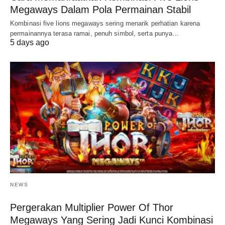
Megaways Dalam Pola Permainan Stabil
Kombinasi five lions megaways sering menarik perhatian karena
permainannya terasa ramai, penuh simbol, serta punya…
5 days ago
NEWS
Pergerakan Multiplier Power Of Thor
Megaways Yang Sering Jadi Kunci Kombinasi