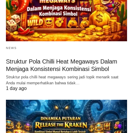
NEWS
Struktur Pola Chilli Heat Megaways Dalam
Menjaga Konsistensi Kombinasi Simbol
Struktur pola chilli heat megaways sering jadi topik menarik saat
Anda mulai memperhatikan bahwa tidak…
1 day ago