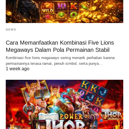
NEWS
Cara Memanfaatkan Kombinasi Five Lions
Megaways Dalam Pola Permainan Stabil
Kombinasi five lions megaways sering menarik perhatian karena
permainannya terasa ramai, penuh simbol, serta punya…
1 week ago