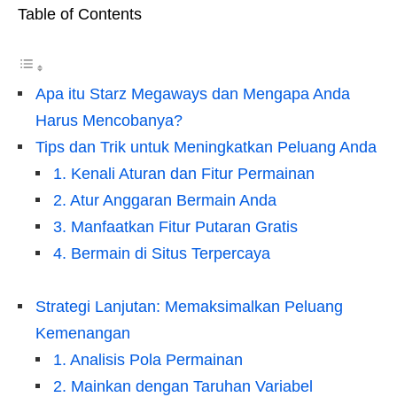
Table of Contents
Apa itu Starz Megaways dan Mengapa Anda
Harus Mencobanya?
Tips dan Trik untuk Meningkatkan Peluang Anda
1. Kenali Aturan dan Fitur Permainan
2. Atur Anggaran Bermain Anda
3. Manfaatkan Fitur Putaran Gratis
4. Bermain di Situs Terpercaya
Strategi Lanjutan: Memaksimalkan Peluang
Kemenangan
1. Analisis Pola Permainan
2. Mainkan dengan Taruhan Variabel