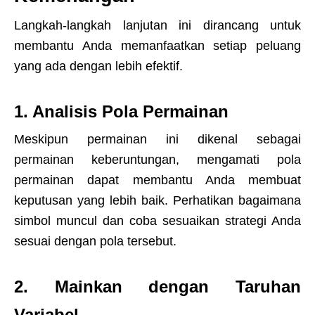
Langkah-langkah lanjutan ini dirancang untuk
membantu Anda memanfaatkan setiap peluang
yang ada dengan lebih efektif.
1. Analisis Pola Permainan
Meskipun permainan ini dikenal sebagai
permainan keberuntungan, mengamati pola
permainan dapat membantu Anda membuat
keputusan yang lebih baik. Perhatikan bagaimana
simbol muncul dan coba sesuaikan strategi Anda
sesuai dengan pola tersebut.
2. Mainkan dengan Taruhan
Variabel