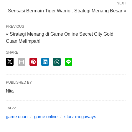
NEXT
Sensasi Bermain Tiger Warrior: Strategi Menang Besar »
PREVIOUS
« Strategi Menang di Game Online Secret City Gold:
Cuan Melimpah!
SHARE
PUBLISHED BY
Nita
TAGS:
game cuan
game online
starz megaways