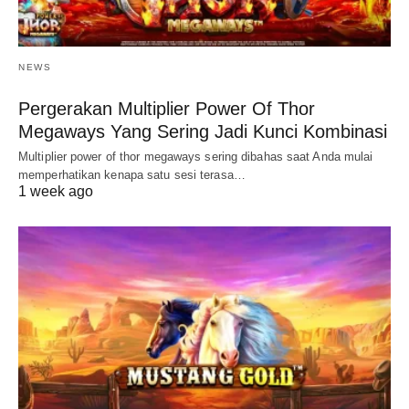
NEWS
Pergerakan Multiplier Power Of Thor
Megaways Yang Sering Jadi Kunci Kombinasi
Multiplier power of thor megaways sering dibahas saat Anda mulai
memperhatikan kenapa satu sesi terasa…
1 week ago