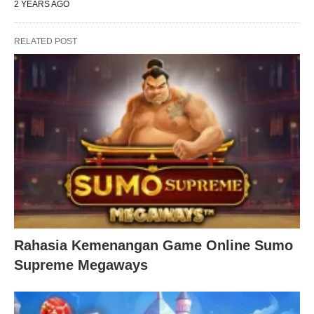
2 YEARS AGO
RELATED POST
Rahasia Kemenangan Game Online Sumo
Supreme Megaways