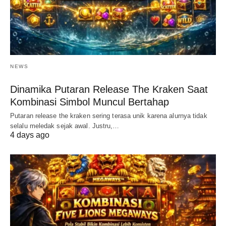
NEWS
Dinamika Putaran Release The Kraken Saat
Kombinasi Simbol Muncul Bertahap
Putaran release the kraken sering terasa unik karena alurnya tidak
selalu meledak sejak awal. Justru,…
4 days ago