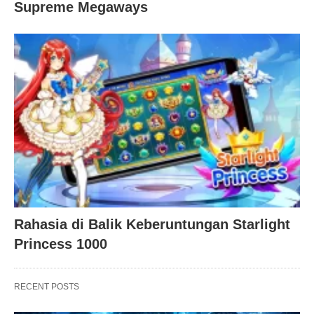
Supreme Megaways
Rahasia di Balik Keberuntungan Starlight
Princess 1000
RECENT POSTS