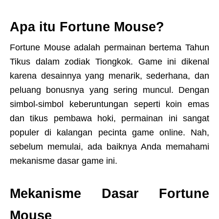
Apa itu Fortune Mouse?
Fortune Mouse adalah permainan bertema Tahun
Tikus dalam zodiak Tiongkok. Game ini dikenal
karena desainnya yang menarik, sederhana, dan
peluang bonusnya yang sering muncul. Dengan
simbol-simbol keberuntungan seperti koin emas
dan tikus pembawa hoki, permainan ini sangat
populer di kalangan pecinta game online. Nah,
sebelum memulai, ada baiknya Anda memahami
mekanisme dasar game ini.
Mekanisme Dasar Fortune
Mouse