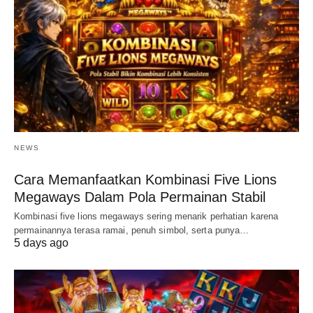
NEWS
Cara Memanfaatkan Kombinasi Five Lions
Megaways Dalam Pola Permainan Stabil
Kombinasi five lions megaways sering menarik perhatian karena
permainannya terasa ramai, penuh simbol, serta punya…
5 days ago