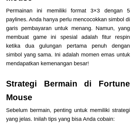
Permainan ini memiliki format 3×3 dengan 5
paylines. Anda hanya perlu mencocokkan simbol di
garis pembayaran untuk menang. Namun, yang
membuat game ini spesial adalah fitur respin
ketika dua gulungan pertama penuh dengan
simbol yang sama. Ini adalah momen emas untuk
mendapatkan kemenangan besar!
Strategi Bermain di Fortune
Mouse
Sebelum bermain, penting untuk memiliki strategi
yang jelas. Inilah tips yang bisa Anda cobain: