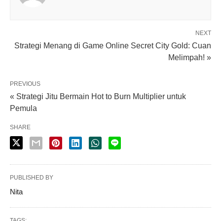
NEXT
Strategi Menang di Game Online Secret City Gold: Cuan
Melimpah! »
PREVIOUS
« Strategi Jitu Bermain Hot to Burn Multiplier untuk
Pemula
SHARE
PUBLISHED BY
Nita
TAGS: