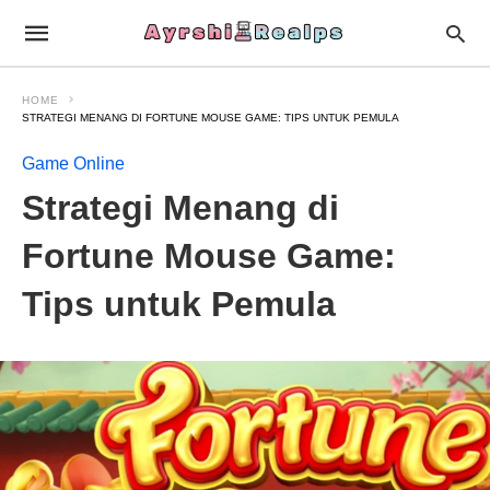
HOME
STRATEGI MENANG DI FORTUNE MOUSE GAME: TIPS UNTUK PEMULA
Game Online
Strategi Menang di
Fortune Mouse Game:
Tips untuk Pemula