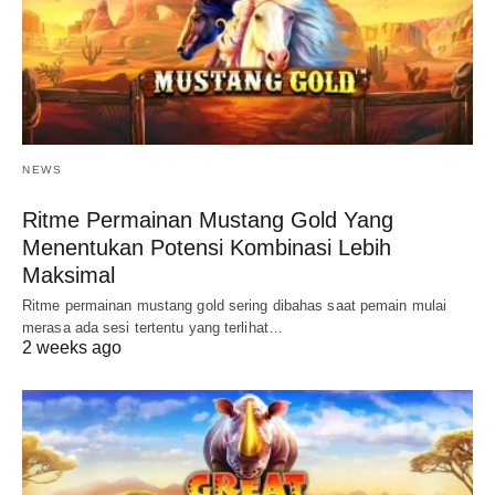
NEWS
Ritme Permainan Mustang Gold Yang
Menentukan Potensi Kombinasi Lebih
Maksimal
Ritme permainan mustang gold sering dibahas saat pemain mulai
merasa ada sesi tertentu yang terlihat…
2 weeks ago