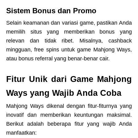
Sistem Bonus dan Promo
Selain keamanan dan variasi game, pastikan Anda
memilih situs yang memberikan bonus yang
relevan dan tidak ribet. Misalnya, cashback
mingguan, free spins untuk game Mahjong Ways,
atau bonus referral yang benar-benar cair.
Fitur Unik dari Game Mahjong
Ways yang Wajib Anda Coba
Mahjong Ways dikenal dengan fitur-fiturnya yang
inovatif dan memberikan keuntungan maksimal.
Berikut adalah beberapa fitur yang wajib Anda
manfaatkan: