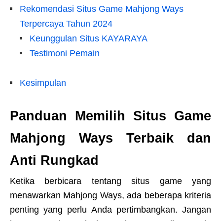
Rekomendasi Situs Game Mahjong Ways
Terpercaya Tahun 2024
Keunggulan Situs KAYARAYA
Testimoni Pemain
Kesimpulan
Panduan Memilih Situs Game
Mahjong Ways Terbaik dan
Anti Rungkad
Ketika berbicara tentang situs game yang
menawarkan Mahjong Ways, ada beberapa kriteria
penting yang perlu Anda pertimbangkan. Jangan