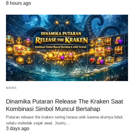
8 hours ago
NEWS
Dinamika Putaran Release The Kraken Saat
Kombinasi Simbol Muncul Bertahap
Putaran release the kraken sering terasa unik karena alurnya tidak
selalu meledak sejak awal. Justru,…
3 days ago