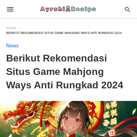
HOME
BERIKUT REKOMENDASI SITUS GAME MAHJONG WAYS ANTI RUNGKAD 2024
News
Berikut Rekomendasi
Situs Game Mahjong
Ways Anti Rungkad 2024