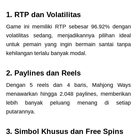
1. RTP dan Volatilitas
Game ini memiliki RTP sebesar 96.92% dengan
volatilitas sedang, menjadikannya pilihan ideal
untuk pemain yang ingin bermain santai tanpa
kehilangan terlalu banyak modal.
2. Paylines dan Reels
Dengan 5 reels dan 4 baris, Mahjong Ways
menawarkan hingga 2.048 paylines, memberikan
lebih banyak peluang menang di setiap
putarannya.
3. Simbol Khusus dan Free Spins