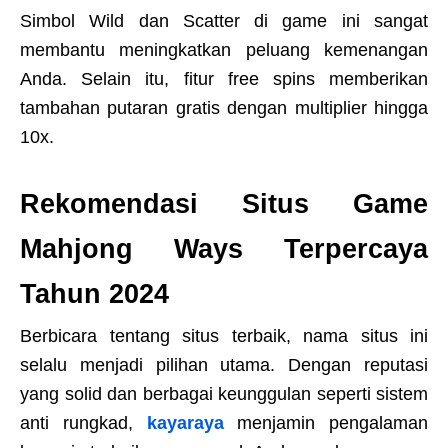
Simbol Wild dan Scatter di game ini sangat
membantu meningkatkan peluang kemenangan
Anda. Selain itu, fitur free spins memberikan
tambahan putaran gratis dengan multiplier hingga
10x.
Rekomendasi Situs Game
Mahjong Ways Terpercaya
Tahun 2024
Berbicara tentang situs terbaik, nama situs ini
selalu menjadi pilihan utama. Dengan reputasi
yang solid dan berbagai keunggulan seperti sistem
anti rungkad,
kayaraya
menjamin pengalaman