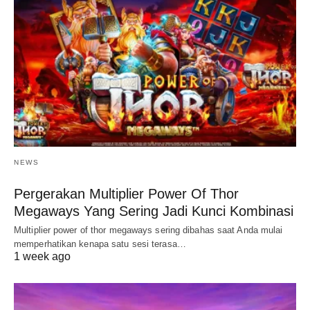
NEWS
Pergerakan Multiplier Power Of Thor
Megaways Yang Sering Jadi Kunci Kombinasi
Multiplier power of thor megaways sering dibahas saat Anda mulai
memperhatikan kenapa satu sesi terasa…
1 week ago