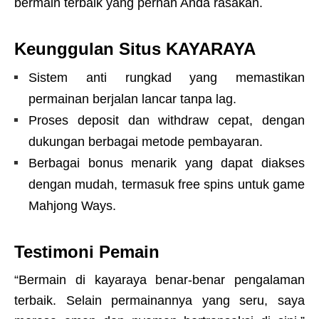
bermain terbaik yang pernah Anda rasakan.
Keunggulan Situs KAYARAYA
Sistem anti rungkad yang memastikan
permainan berjalan lancar tanpa lag.
Proses deposit dan withdraw cepat, dengan
dukungan berbagai metode pembayaran.
Berbagai bonus menarik yang dapat diakses
dengan mudah, termasuk free spins untuk game
Mahjong Ways.
Testimoni Pemain
“Bermain di kayaraya benar-benar pengalaman
terbaik. Selain permainannya yang seru, saya