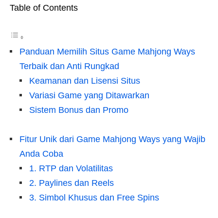
Table of Contents
Panduan Memilih Situs Game Mahjong Ways
Terbaik dan Anti Rungkad
Keamanan dan Lisensi Situs
Variasi Game yang Ditawarkan
Sistem Bonus dan Promo
Fitur Unik dari Game Mahjong Ways yang Wajib
Anda Coba
1. RTP dan Volatilitas
2. Paylines dan Reels
3. Simbol Khusus dan Free Spins