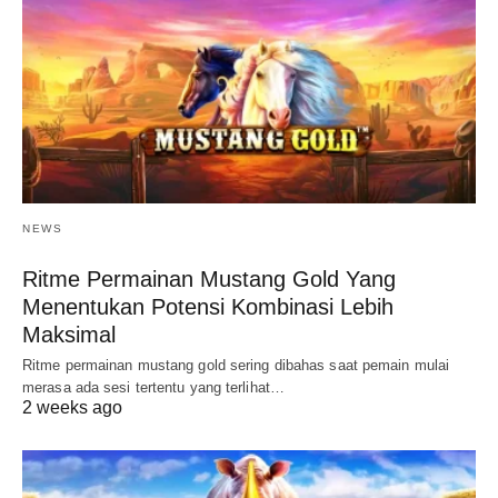
NEWS
Ritme Permainan Mustang Gold Yang
Menentukan Potensi Kombinasi Lebih
Maksimal
Ritme permainan mustang gold sering dibahas saat pemain mulai
merasa ada sesi tertentu yang terlihat…
2 weeks ago