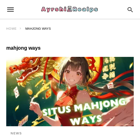
HOME
MAHJONG WAYS
mahjong ways
NEWS