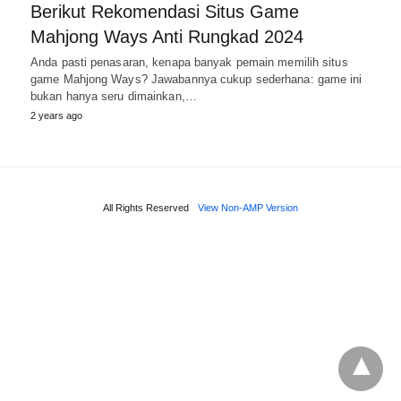
Berikut Rekomendasi Situs Game
Mahjong Ways Anti Rungkad 2024
Anda pasti penasaran, kenapa banyak pemain memilih situs
game Mahjong Ways? Jawabannya cukup sederhana: game ini
bukan hanya seru dimainkan,…
2 years ago
All Rights Reserved
View Non-AMP Version