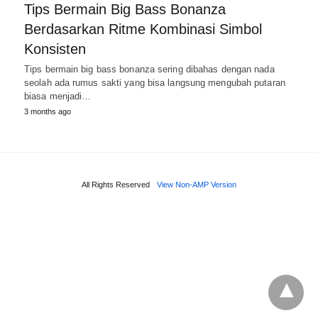
Tips Bermain Big Bass Bonanza
Berdasarkan Ritme Kombinasi Simbol
Konsisten
Tips bermain big bass bonanza sering dibahas dengan nada
seolah ada rumus sakti yang bisa langsung mengubah putaran
biasa menjadi…
3 months ago
All Rights Reserved
View Non-AMP Version