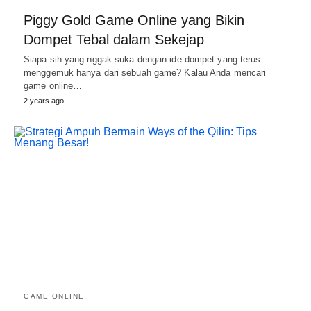
Piggy Gold Game Online yang Bikin
Dompet Tebal dalam Sekejap
Siapa sih yang nggak suka dengan ide dompet yang terus
menggemuk hanya dari sebuah game? Kalau Anda mencari
game online…
2 years ago
GAME ONLINE