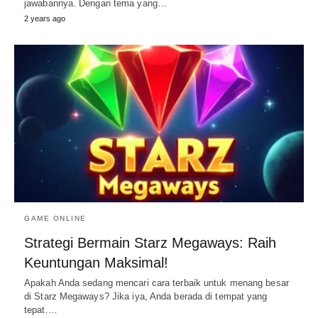
jawabannya. Dengan tema yang…
2 years ago
GAME ONLINE
Strategi Bermain Starz Megaways: Raih
Keuntungan Maksimal!
Apakah Anda sedang mencari cara terbaik untuk menang besar
di Starz Megaways? Jika iya, Anda berada di tempat yang
tepat.…