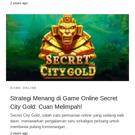
2 years ago
GAME ONLINE
Strategi Menang di Game Online Secret
City Gold: Cuan Melimpah!
Secret City Gold, salah satu permainan online yang sedang naik
daun, menawarkan pengalaman seru sekaligus peluang untuk
membawa pulang kemenangan…
2 years ago