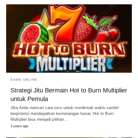
GAME ONLINE
Strategi Jitu Bermain Hot to Burn Multiplier
untuk Pemula
Jika Anda mencari cara seru untuk menikmati waktu sambil
berpotensi mendapatkan kemenangan besar, Hot to Burn
Multiplier bisa menjadi pilihan…
2 years ago