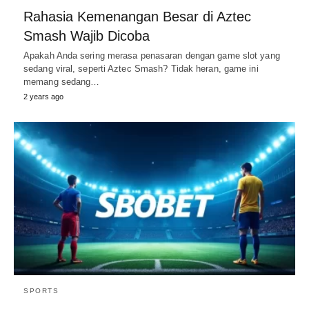
Rahasia Kemenangan Besar di Aztec
Smash Wajib Dicoba
Apakah Anda sering merasa penasaran dengan game slot yang
sedang viral, seperti Aztec Smash? Tidak heran, game ini
memang sedang…
2 years ago
SPORTS