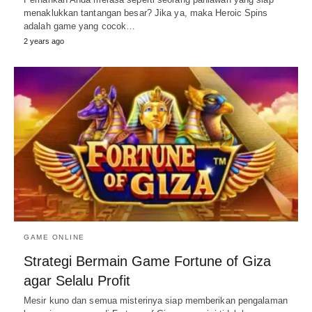
menaklukkan tantangan besar? Jika ya, maka Heroic Spins
adalah game yang cocok…
2 years ago
GAME ONLINE
Strategi Bermain Game Fortune of Giza
agar Selalu Profit
Mesir kuno dan semua misterinya siap memberikan pengalaman