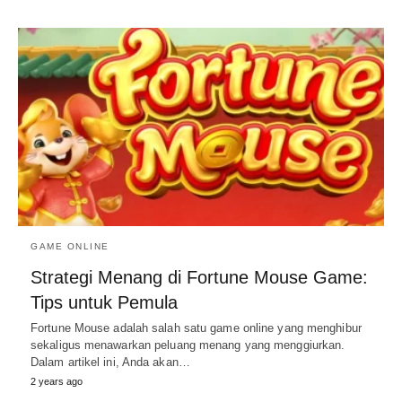
GAME ONLINE
Strategi Menang di Fortune Mouse Game:
Tips untuk Pemula
Fortune Mouse adalah salah satu game online yang menghibur
sekaligus menawarkan peluang menang yang menggiurkan.
Dalam artikel ini, Anda akan…
2 years ago