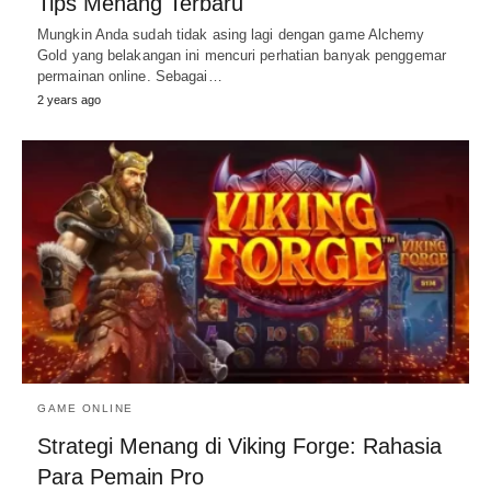
Tips Menang Terbaru
Mungkin Anda sudah tidak asing lagi dengan game Alchemy
Gold yang belakangan ini mencuri perhatian banyak penggemar
permainan online. Sebagai…
2 years ago
GAME ONLINE
Strategi Menang di Viking Forge: Rahasia
Para Pemain Pro