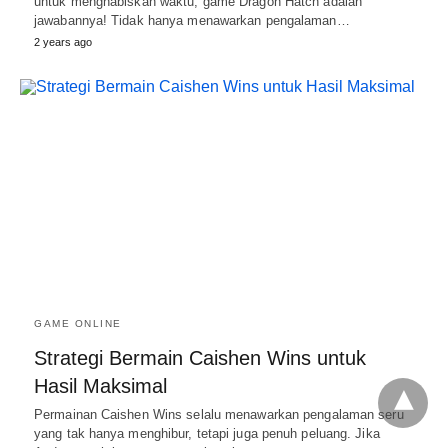
untuk menghabiskan waktu, game Dragon Hatch adalah
jawabannya! Tidak hanya menawarkan pengalaman…
2 years ago
GAME ONLINE
Strategi Bermain Caishen Wins untuk
Hasil Maksimal
Permainan Caishen Wins selalu menawarkan pengalaman seru
yang tak hanya menghibur, tetapi juga penuh peluang. Jika