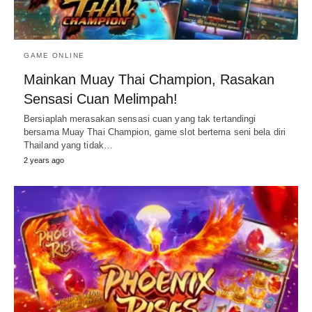
GAME ONLINE
Mainkan Muay Thai Champion, Rasakan
Sensasi Cuan Melimpah!
Bersiaplah merasakan sensasi cuan yang tak tertandingi
bersama Muay Thai Champion, game slot bertema seni bela diri
Thailand yang tidak…
2 years ago