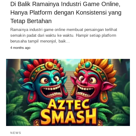
Di Balik Ramainya Industri Game Online,
Hanya Platform dengan Konsistensi yang
Tetap Bertahan
Ramainya industri game online membuat persaingan terlihat
semakin padat dari waktu ke waktu. Hampir setiap platform
berusaha tampil menonjol, baik…
4 months ago
NEWS