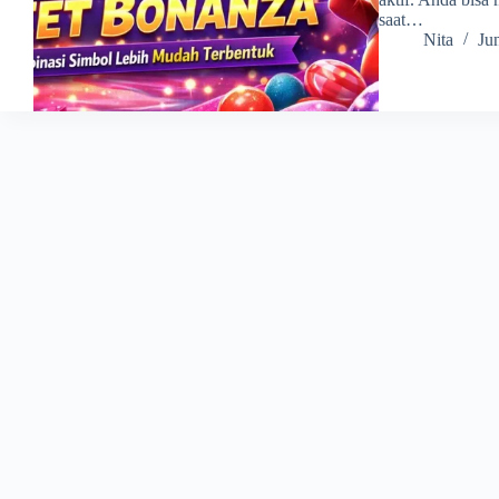
saat…
Nita
Ju