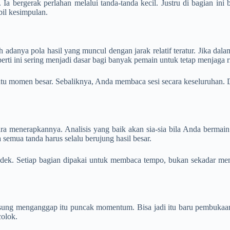
. Ia bergerak perlahan melalui tanda-tanda kecil. Justru di bagian in
bil kesimpulan.
danya pola hasil yang muncul dengan jarak relatif teratur. Jika dalam
ti ini sering menjadi dasar bagi banyak pemain untuk tetap menjaga r
satu momen besar. Sebaliknya, Anda membaca sesi secara keseluruhan. D
ra menerapkannya. Analisis yang baik akan sia-sia bila Anda bermain t
a semua tanda harus selalu berujung hasil besar.
ek. Setiap bagian dipakai untuk membaca tempo, bukan sekadar meng
sung menganggap itu puncak momentum. Bisa jadi itu baru pembukaan. 
colok.