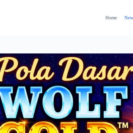
Home
New