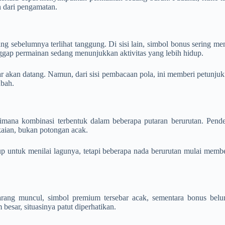
an dari pengamatan.
 sebelumnya terlihat tanggung. Di sisi lain, simbol bonus sering men
nggap permainan sedang menunjukkan aktivitas yang lebih hidup.
esar akan datang. Namun, dari sisi pembacaan pola, ini memberi petunj
ubah.
imana kombinasi terbentuk dalam beberapa putaran berurutan. Pendek
kaian, bukan potongan acak.
untuk menilai lagunya, tetapi beberapa nada berurutan mulai memben
arang muncul, simbol premium tersebar acak, sementara bonus belum 
esar, situasinya patut diperhatikan.