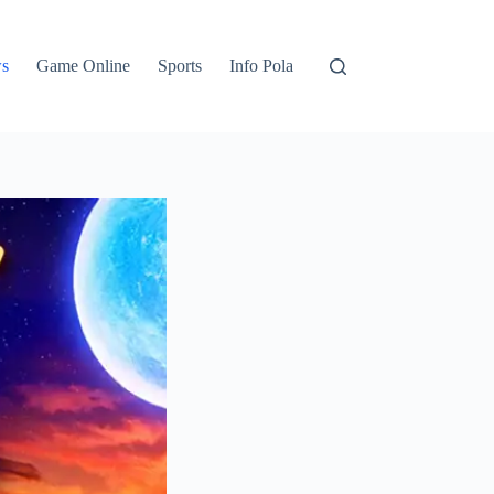
s
Game Online
Sports
Info Pola