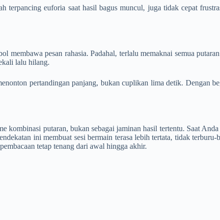
 terpancing euforia saat hasil bagus muncul, juga tidak cepat frustr
mbol membawa pesan rahasia. Padahal, terlalu memaknai semua putar
ali lalu hilang.
menonton pertandingan panjang, bukan cuplikan lima detik. Dengan begi
e kombinasi putaran, bukan sebagai jaminan hasil tertentu. Saat Anda m
atan ini membuat sesi bermain terasa lebih tertata, tidak terburu-bu
pembacaan tetap tenang dari awal hingga akhir.