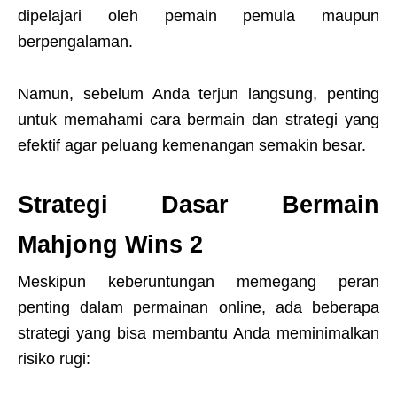
dipelajari oleh pemain pemula maupun
berpengalaman.
Namun, sebelum Anda terjun langsung, penting
untuk memahami cara bermain dan strategi yang
efektif agar peluang kemenangan semakin besar.
Strategi Dasar Bermain
Mahjong Wins 2
Meskipun keberuntungan memegang peran
penting dalam permainan online, ada beberapa
strategi yang bisa membantu Anda meminimalkan
risiko rugi: