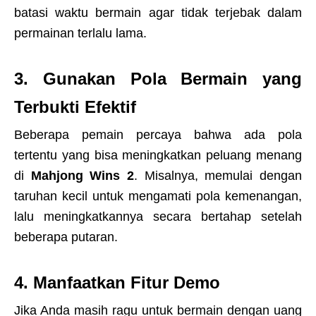
batasi waktu bermain agar tidak terjebak dalam
permainan terlalu lama.
3. Gunakan Pola Bermain yang
Terbukti Efektif
Beberapa pemain percaya bahwa ada pola
tertentu yang bisa meningkatkan peluang menang
di
Mahjong Wins 2
. Misalnya, memulai dengan
taruhan kecil untuk mengamati pola kemenangan,
lalu meningkatkannya secara bertahap setelah
beberapa putaran.
4. Manfaatkan Fitur Demo
Jika Anda masih ragu untuk bermain dengan uang