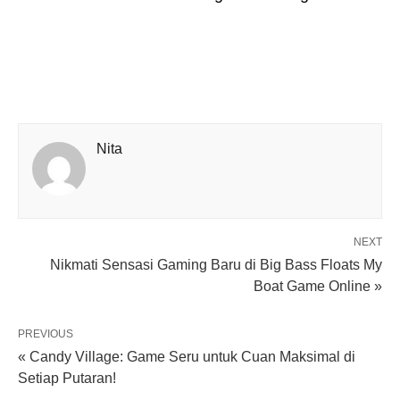
Nita
NEXT
Nikmati Sensasi Gaming Baru di Big Bass Floats My
Boat Game Online »
PREVIOUS
« Candy Village: Game Seru untuk Cuan Maksimal di
Setiap Putaran!