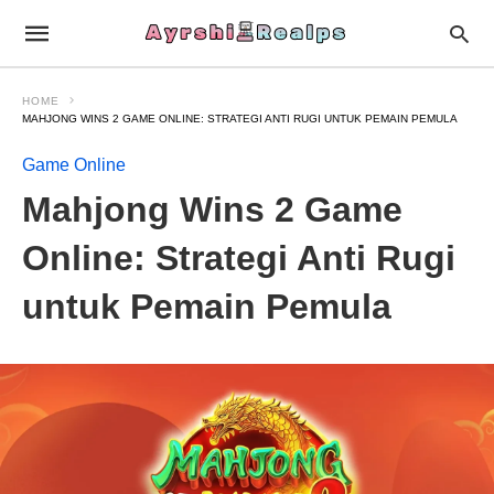
HOME
MAHJONG WINS 2 GAME ONLINE: STRATEGI ANTI RUGI UNTUK PEMAIN PEMULA
Game Online
Mahjong Wins 2 Game
Online: Strategi Anti Rugi
untuk Pemain Pemula