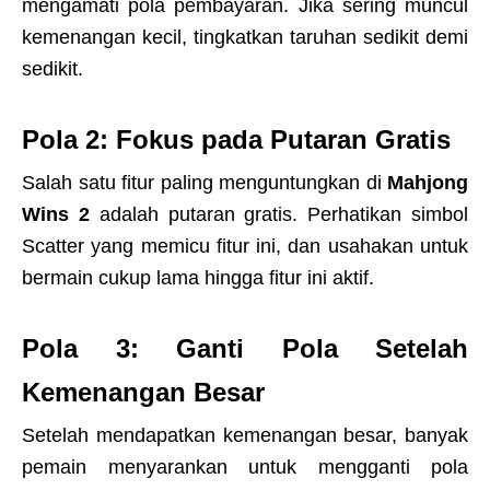
mengamati pola pembayaran. Jika sering muncul
kemenangan kecil, tingkatkan taruhan sedikit demi
sedikit.
Pola 2: Fokus pada Putaran Gratis
Salah satu fitur paling menguntungkan di
Mahjong
Wins 2
adalah putaran gratis. Perhatikan simbol
Scatter yang memicu fitur ini, dan usahakan untuk
bermain cukup lama hingga fitur ini aktif.
Pola 3: Ganti Pola Setelah
Kemenangan Besar
Setelah mendapatkan kemenangan besar, banyak
pemain menyarankan untuk mengganti pola