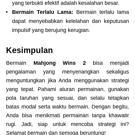
yang terbukti efektif adalah kesalahan besar.
Bermain Terlalu Lama:
Bermain terlalu lama
dapat menyebabkan kelelahan dan keputusan
impulsif yang berujung kerugian.
Kesimpulan
Bermain
Mahjong Wins 2
bisa menjadi
pengalaman yang menyenangkan sekaligus
menguntungkan jika Anda menggunakan strategi
yang tepat. Pahami aturan permainan, gunakan
pola taruhan yang sesuai, dan selalu tetapkan
batas modal serta waktu bermain. Dengan begitu,
Anda bisa menikmati permainan tanpa khawatir
rugi. Jadi, siap untuk mencoba strategi ini?
Selamat bermain dan semoga beruntung!