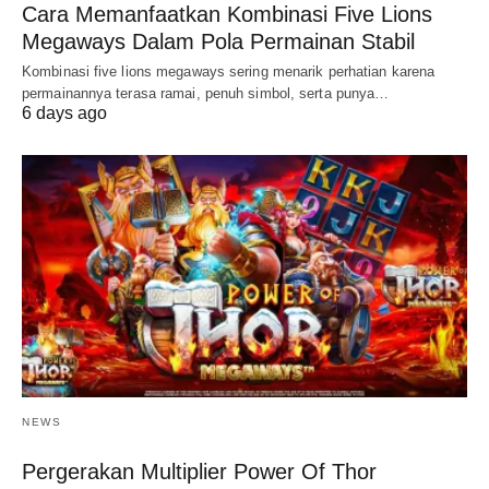
Cara Memanfaatkan Kombinasi Five Lions
Megaways Dalam Pola Permainan Stabil
Kombinasi five lions megaways sering menarik perhatian karena
permainannya terasa ramai, penuh simbol, serta punya…
6 days ago
NEWS
Pergerakan Multiplier Power Of Thor