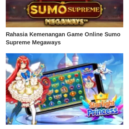
Rahasia Kemenangan Game Online Sumo
Supreme Megaways