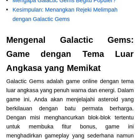
Mengapa Galactic Gems Begitu Populer?
Kesimpulan: Menangkan Rejeki Melimpah
dengan Galactic Gems
Mengenal Galactic Gems:
Game dengan Tema Luar
Angkasa yang Memikat
Galactic Gems adalah game online dengan tema
luar angkasa yang penuh warna dan energi. Dalam
game ini, Anda akan menjelajahi asteroid yang
berkilauan dengan batu permata berharga.
Dengan misi menghancurkan blok-blok tertentu
untuk membuka fitur bonus, game ini
menghadirkan gameplay yang sederhana namun