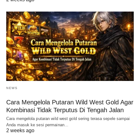
NEWS
Cara Mengelola Putaran Wild West Gold Agar
Kombinasi Tidak Terputus Di Tengah Jalan
Cara mengelola putaran wild west gold sering terasa sepele sampai
Anda masuk ke sesi permainan…
2 weeks ago