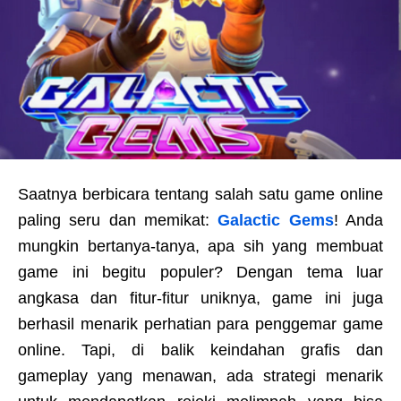
Saatnya berbicara tentang salah satu game online
paling seru dan memikat:
Galactic Gems
! Anda
mungkin bertanya-tanya, apa sih yang membuat
game ini begitu populer? Dengan tema luar
angkasa dan fitur-fitur uniknya, game ini juga
berhasil menarik perhatian para penggemar game
online. Tapi, di balik keindahan grafis dan
gameplay yang menawan, ada strategi menarik