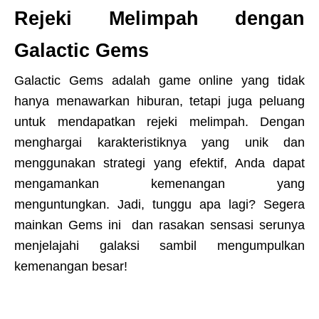
Rejeki Melimpah dengan
Galactic Gems
Galactic Gems adalah game online yang tidak
hanya menawarkan hiburan, tetapi juga peluang
untuk mendapatkan rejeki melimpah. Dengan
menghargai karakteristiknya yang unik dan
menggunakan strategi yang efektif, Anda dapat
mengamankan kemenangan yang
menguntungkan. Jadi, tunggu apa lagi? Segera
mainkan Gems ini dan rasakan sensasi serunya
menjelajahi galaksi sambil mengumpulkan
kemenangan besar!