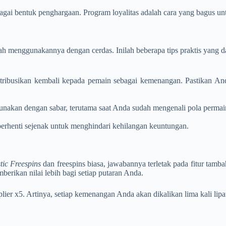
bagai bentuk penghargaan. Program loyalitas adalah cara yang bagus u
lah menggunakannya dengan cerdas. Inilah beberapa tips praktis yang d
istribusikan kembali kepada pemain sebagai kemenangan. Pastikan A
unakan dengan sabar, terutama saat Anda sudah mengenali pola permai
, berhenti sejenak untuk menghindari kehilangan keuntungan.
tic Freespins
dan freespins biasa, jawabannya terletak pada fitur tambah
berikan nilai lebih bagi setiap putaran Anda.
er x5. Artinya, setiap kemenangan Anda akan dikalikan lima kali lipat