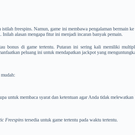
an istilah freespins. Namun, game ini membawa pengalaman bermain ke 
 Inilah alasan mengapa fitur ini menjadi incaran banyak pemain.
au bonus di game tertentu. Putaran ini sering kali memiliki multi
emanfaatkan peluang ini untuk mendapatkan jackpot yang menguntungk
n mudah:
lupa untuk membaca syarat dan ketentuan agar Anda tidak melewatkan 
ic Freespins
tersedia untuk game tertentu pada waktu tertentu.